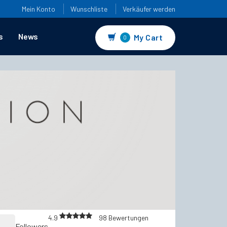
Mein Konto
Wunschliste
Verkäufer werden
s
News
My Cart
0
4.9
98 Bewertungen
4.9
von 5
Followers