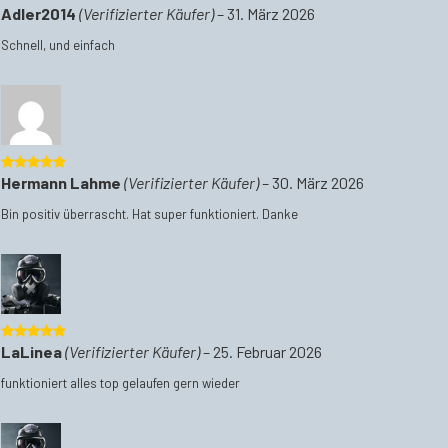
5
von 5
Adler2014
(Verifizierter Käufer)
–
31. März 2026
Schnell, und einfach
5
von 5
Hermann Lahme
(Verifizierter Käufer)
–
30. März 2026
Bin positiv überrascht. Hat super funktioniert. Danke
5
von 5
LaLinea
(Verifizierter Käufer)
–
25. Februar 2026
funktioniert alles top gelaufen gern wieder