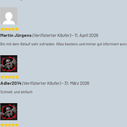
5
von 5
Martin Jürgens
(Verifizierter Käufer)
–
11. April 2026
Bin mit dem Ablauf sehr zufrieden. Alles bestens und immer gut informiert word
5
von 5
Adler2014
(Verifizierter Käufer)
–
31. März 2026
Schnell, und einfach