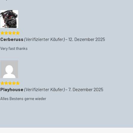
5
von 5
Cerberuss
(Verifizierter Käufer)
–
12. Dezember 2025
Very fast thanks
5
von 5
Playhouse
(Verifizierter Käufer)
–
7. Dezember 2025
Alles Bestens gerne wieder