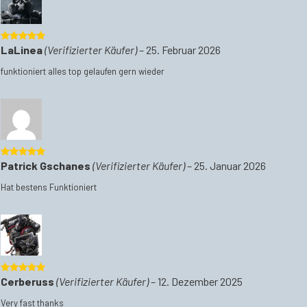
5
von 5
LaLinea
(Verifizierter Käufer)
–
25. Februar 2026
funktioniert alles top gelaufen gern wieder
5
von 5
Patrick Gschanes
(Verifizierter Käufer)
–
25. Januar 2026
Hat bestens Funktioniert
5
von 5
Cerberuss
(Verifizierter Käufer)
–
12. Dezember 2025
Very fast thanks