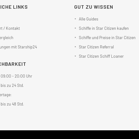
ICHE LINKS
GUT ZU WISSEN
Alle Guides
t / Kontakt
Schiffe in Star Citizen kaufen
ergleich
Schiffe und Preise in Star Citizen
ungen mit Starship24
Star Citizen Referral
Star Citizen Schiff Loaner
CHBARKEIT
: 09:00 - 20:00 Uhr
 bis zu 24 Std.
ertage:
 bis zu 48 Std.