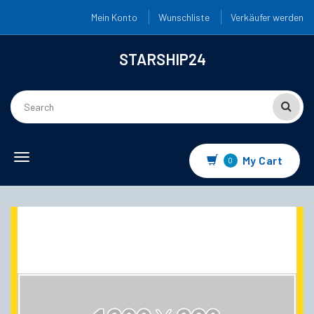
Mein Konto
Wunschliste
Verkäufer werden
STARSHIP24
Toggle navigation
My Cart
0