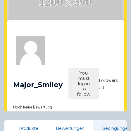
You
must
Followers
Major_Smiley
log in
: 0
to
follow
Noch keine Bewertung
Produkte
Bewertungen
Bedingungen